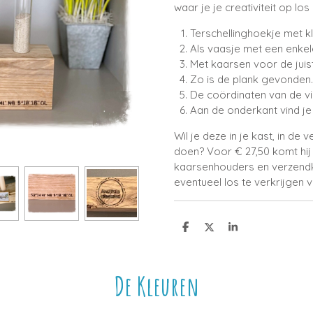
waar je je creativiteit op los 
Terschellinghoekje met k
Als vaasje met een enkel
Met kaarsen voor de juist
Zo is de plank gevonden.
De coördinaten van de vin
Aan de onderkant vind je
Wil je deze in je kast, in d
doen? Voor € 27,50 komt hij n
kaarsenhouders en verzendko
eventueel los te verkrijgen v
D
D
S
e
e
h
l
e
a
e
l
r
n
e
De Kleuren