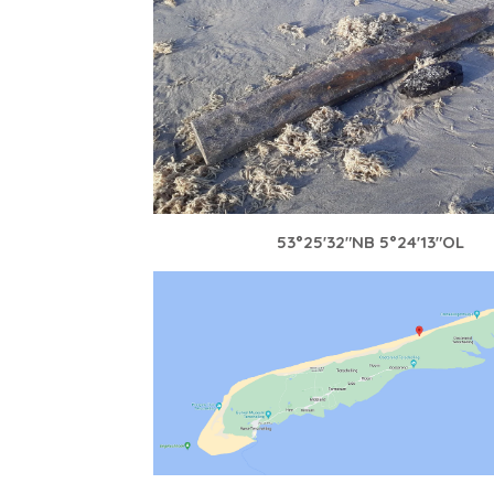
53°25'32"NB 5°24'13"OL