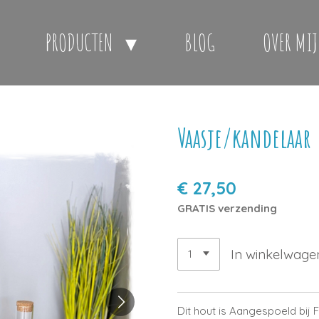
PRODUCTEN
BLOG
OVER MIJ
Vaasje/kandelaar
€ 27,50
GRATIS verzending
In winkelwage
Dit hout is Aangespoeld bij