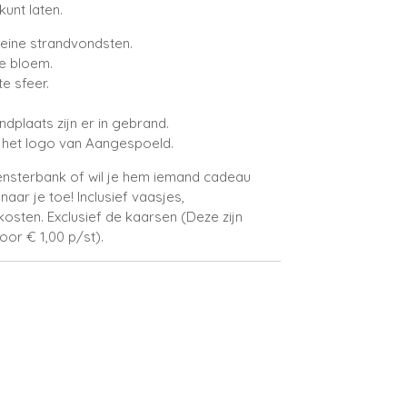
kunt laten.
leine strandvondsten.
e bloem.
e sfeer.
dplaats zijn er in gebrand.
 het logo van Aangespoeld.
e vensterbank of wil je hem iemand cadeau
aar je toe! Inclusief vaasjes,
sten. Exclusief de kaarsen (Deze zijn
oor € 1,00 p/st).