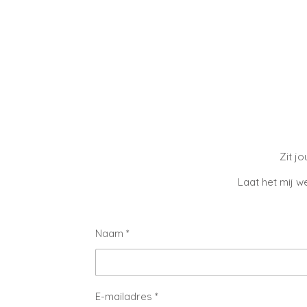
Zit j
Laat het mij w
Naam *
E-mailadres *